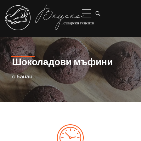
Вкуско
Готварски рецепти
Шоколадови мъфини
с банан