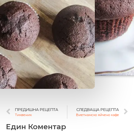
ПРЕДИШНА РЕЦЕПТА
СЛЕДВАЩА РЕЦЕПТА
Тиквеник
Виетнамско яйчено кафе
Един Коментар