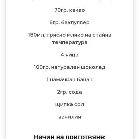
70гр. какао
6гр. бакпулвер
180мл. прясно мляко на стайна
температура
4 яйца
100гр. натурален шоколад
1 намачкан банан
2гр. сода
щипка сол
ванилия
Начин на приготвяне: