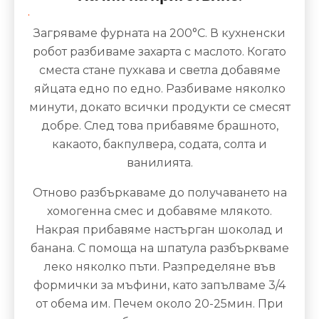
Загряваме фурната на 200°C. В кухненски
робот разбиваме захарта с маслото. Когато
сместа стане пухкава и светла добавяме
яйцата едно по едно. Разбиваме няколко
минути, докато всички продукти се смесят
добре. След това прибавяме брашното,
какаото, бакпулвера, содата, солта и
ванилията.
Отново разбъркаваме до получаването на
хомогенна смес и добавяме млякото.
Накрая прибавяме настърган шоколад и
банана. С помоща на шпатула разбъркваме
леко няколко пъти. Разпределяне във
формички за мъфини, като запълваме 3/4
от обема им. Печем около 20-25мин. При