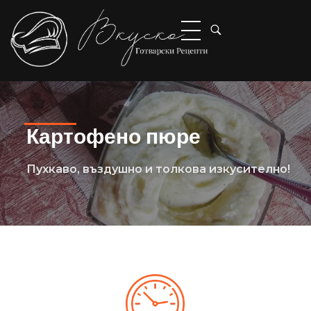
Вкуско
Готварски рецепти
Картофено пюре
Пухкаво, въздушно и толкова изкусително!