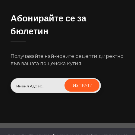
Абонирайте се за
бюлетин
Получавайте най-новите рецепти директно
във вашата пощенска кутия.
© 2026 Вкуско. Всички права запзени.