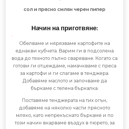
сол и прясно смлян черен пипер
Начин на приготвяне:
Обелваме и нярязваме картофите на
еднакви кубчета. Варим ги в подсолена
вода до тяхното пълно сваряване. Когато са
готови ги отцеждаме, намачкваме с преса
за картофи и ги слагаме в тенджера.
Добавяме маслото и започваме да
бъркаме с телена бъркалка.
Поставяме тенджерата на тих огън,
добавяме на няколко части прясното
мляко, като непрекъснато бъркаме и по
този начин вкарваме въздух в пюрето, за